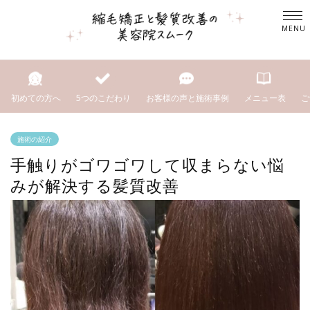
初めての方へ
5つのこだわり
お客様の声と施術事例
メニュー表
ご
施術の紹介
手触りがゴワゴワして収まらない悩
みが解決する髪質改善