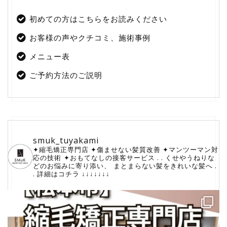
初めての方はこちらをお読みください
お客様の声やクチコミ、施術事例
メニュー表
ご予約方法のご説明
smuk_tuyakami
✦縮毛矯正専門店
✦傷ませない髪質改善
✦マンツーマン対
応の技術
⁡✦おもてなしの接客サービス
.
.
くせやうねりな
どのお悩みに寄り添い、
⁡まとまらない髪をきれいな髪へ
.
.
詳細はコチラ
↓↓↓↓↓↓↓