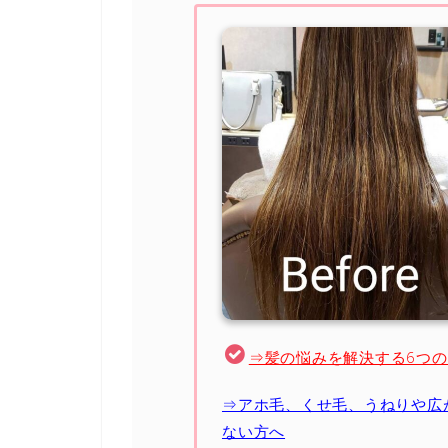
⇒髪の悩みを解決する6つ
⇒アホ毛、くせ毛、うねりや広
ない方へ