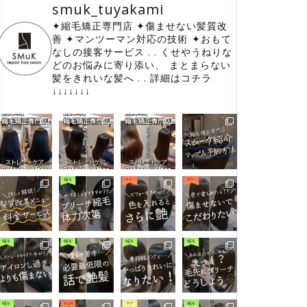
smuk_tuyakami
✦縮毛矯正専門店
✦傷ませない髪質改
善
✦マンツーマン対応の技術
⁡✦おもて
なしの接客サービス
.
.
くせやうねりな
どのお悩みに寄り添い、
⁡まとまらない
髪をきれいな髪へ
.
.
詳細はコチラ
↓↓↓↓↓↓↓