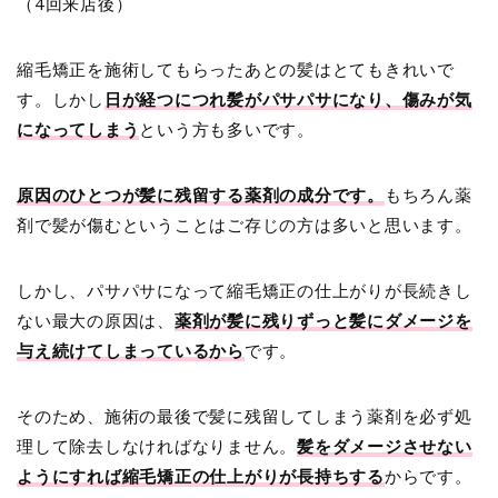
（4回来店後）
縮毛矯正を施術してもらったあとの髪はとてもきれいで
す。しかし
日が経つにつれ髪がパサパサになり、傷みが気
になってしまう
という方も多いです。
原因のひとつが髪に残留する薬剤の成分です。
もちろん薬
剤で髪が傷むということはご存じの方は多いと思います。
しかし、パサパサになって縮毛矯正の仕上がりが長続きし
ない最大の原因は、
薬剤が髪に残りずっと髪にダメージを
与え続けてしまっているから
です。
そのため、施術の最後で髪に残留してしまう薬剤を必ず処
理して除去しなければなりません。
髪をダメージさせない
ようにすれば縮毛矯正の仕上がりが長持ちする
からです。