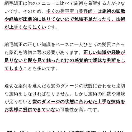
縮毛矯正は他のメニューに比べて施術を希望する方が少な
いです。そのため、
多くの美容室（美容師）は
施術の回数
や
経験が
圧倒的に足りてないので勉強不足だったり、技術
が上手くなりにくい
です。
縮毛矯正の
正しい
知識をベースに一人ひとりの髪質に合っ
た薬剤を適切に選ぶ必要があります。
正しい
知識や経験が
足りないと髪を見て触っただけの感覚的で曖昧な判断をし
てしまう
ことも多いです。
適切な薬剤を選んだら髪のダメージの状態に合わせた適切
な施術をしなければなりません。しかし
施術の回数や経験
が足りないと
髪のダメージの状態に合わせた上手な技術を
お客様に提供できていない
可能性が高いです。