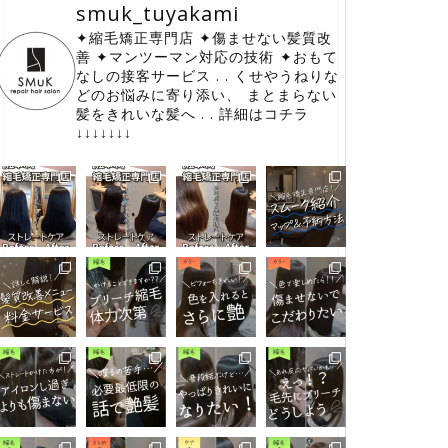
smuk_tuyakami
✦縮毛矯正専門店
✦傷ませない髪質改
善
✦マンツーマン対応の技術
⁡✦おもて
なしの接客サービス
.
.
くせやうねりな
どのお悩みに寄り添い、
⁡まとまらない
髪をきれいな髪へ
.
.
詳細はコチラ
↓↓↓↓↓↓↓