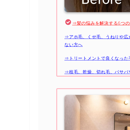
⇒髪の悩みを解決する6つ
⇒アホ毛、くせ毛、うねりや広
ない方へ
⇒トリートメントで良くなった
⇒枝毛、乾燥、切れ毛、パサパ