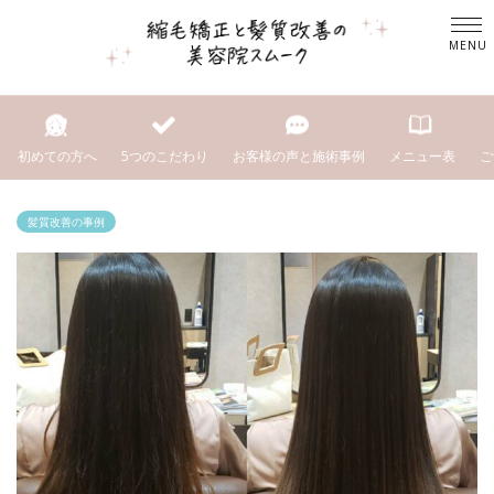
初めての方へ
5つのこだわり
お客様の声と施術事例
メニュー表
ご
髪質改善の事例